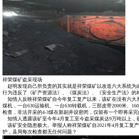
祥荣煤矿盗采现场
赵明发现自己所负责的其实就是祥荣煤矿以改造六大系统为由，对
行为违反了《矿产资源法》、《煤炭法》、《安全生产法》的
知情人反映祥荣煤矿自今年复工复产以来，该矿在没有六大系统的情况
煤机，一台630运输机、一台630转载机，三部皮带2000米
检查，非法开采的4-3煤在新副井设密闭，仅留有一个即将采
知情人透露该矿至今年4月复工至今盗采煤炭达9万吨以上，
该矿安全隐患极大。举报人称祥荣煤矿自2021年4月复工复
护，县局每次检查都无任何问题？