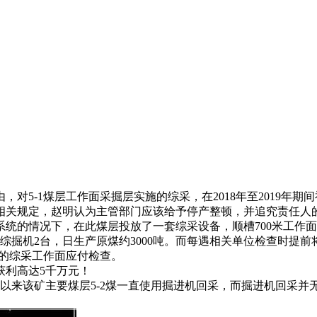
5-1煤层工作面采掘层实施的综采，在2018年至2019年期
相关规定，赵明认为主管部门应该给予停产整顿，并追究责任人
下，在此煤层投放了一套综采设备，顺槽700米工作面120米，使
、160综掘机2台，日生产原煤约3000吨。而每遇相关单位检查
完的综采工作面应付检查。
获利高达5千万元！
产以来该矿主要煤层5-2煤一直使用掘进机回采，而掘进机回采