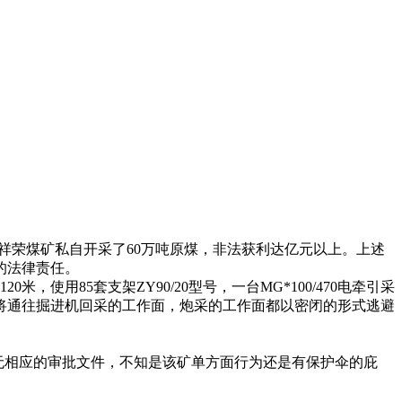
间祥荣煤矿私自开采了60万吨原煤，非法获利达亿元以上。上述
的法律责任。
用85套支架ZY90/20型号，一台MG*100/470电牵引采
时提前将通往掘进机回采的工作面，炮采的工作面都以密闭的形式逃避
并无相应的审批文件，不知是该矿单方面行为还是有保护伞的庇