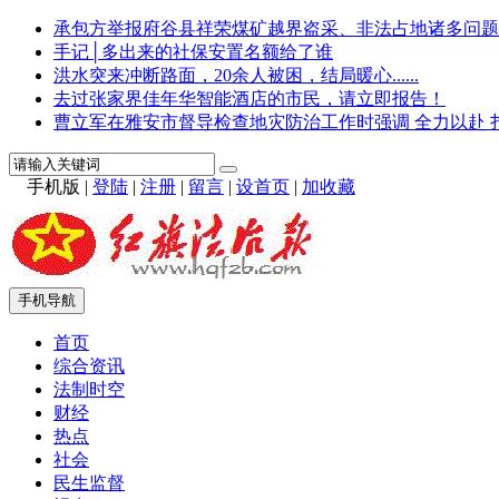
承包方举报府谷县祥荣煤矿越界盗采、非法占地诸多问题
手记│多出来的社保安置名额给了谁
洪水突来冲断路面，20余人被困，结局暖心......
去过张家界佳年华智能酒店的市民，请立即报告！
曹立军在雅安市督导检查地灾防治工作时强调 全力以赴 
手机版
|
登陆
|
注册
|
留言
|
设首页
|
加收藏
手机导航
首页
综合资讯
法制时空
财经
热点
社会
民生监督