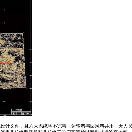
，无设计文件，且六大系统均不完善，运输巷与回风巷共用，无人