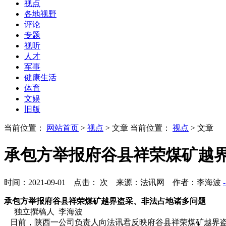
视点
各地视野
评论
专题
视听
人才
军事
健康生活
体育
文娱
旧版
当前位置：
网站首页
>
视点
> 文章
当前位置：
视点
> 文章
承包方举报府谷县祥荣煤矿越
时间：2021-09-01 点击：
次
来源：法讯网 作者：李海波
承包方举报府谷县祥荣煤矿越界盗采、非法占地诸多问题
独立撰稿人 李海波
日前，陕西一公司负责人向法讯君反映府谷县祥荣煤矿越界盗