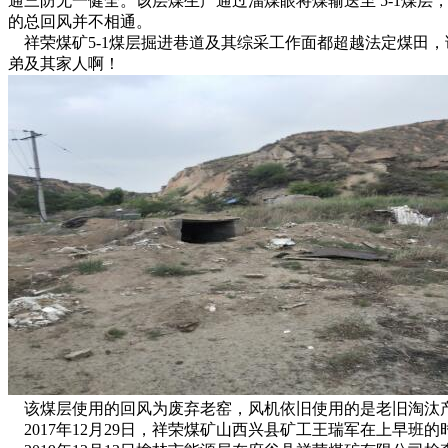
通三防无一健全。该层煤生产通过溜煤眼将煤输送至 5-1煤
的总回风并不相通。
祥荣煤矿5-1煤层掘进巷道及其综采工作面都超越法定煤田
弟及其家人啊！
该煤层使用的回风为废弃老窑，风机依旧使用的是老旧淘汰
2017年12月29日，祥荣煤矿山西兴县矿工王瑞军在上早班