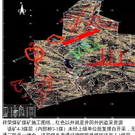
祥荣煤矿煤矿施工图纸，红色以外就是井田外的盗采资源
该矿4-3煤层（内部称5-1煤）未经上级单位批复擅自开采