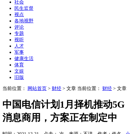
社会
民生监督
视点
各地视野
评论
专题
视听
人才
军事
健康生活
体育
文娱
旧版
当前位置：
网站首页
>
财经
> 文章
当前位置：
财经
> 文章
中国电信计划1月择机推动5G
消息商用，方案正在制定中
时间：2021-12-21 点击：
次
来源：不详 作者：佚名
- 小