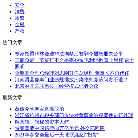
安全
消费
质监
金融
产权
热门文章
专家指梁积林疑遭非法拘禁后被剥夺股权显失公平
工商总局：节能灯不合格率49% 飞利浦欧普上黑榜|雷士
照明
金鹰基金副总经理刘志刚升任总经理 董事长不再代任
河南滑县豫丰门业违规排放污染物究竟该问责于谁？
北京召开云联惠公司经营模式记者会议
最新文章
薇娅今晚淘宝直播取消
浙江省杭州市税务部门依法对黄薇偷逃税案件进行处理
解直锟：隐秘的资本大鳄
特朗普要中国赔偿60万亿美元 外交部回应
2021年冬交会最后一天 市民组团“扫货”