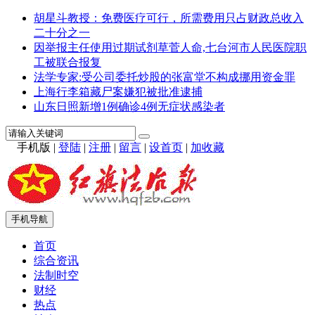
胡星斗教授：免费医疗可行，所需费用只占财政总收入
二十分之一
因举报主任使用过期试剂草菅人命,七台河市人民医院职
工被联合报复
法学专家:受公司委托炒股的张富堂不构成挪用资金罪
上海行李箱藏尸案嫌犯被批准逮捕
山东日照新增1例确诊4例无症状感染者
手机版
|
登陆
|
注册
|
留言
|
设首页
|
加收藏
手机导航
首页
综合资讯
法制时空
财经
热点