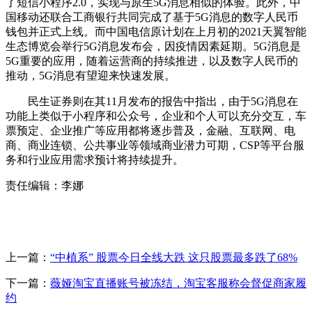
了短信小程序2.0，实现与原生5G消息相似的体验。此外，中
国移动还联合工商银行共同完成了基于5G消息的数字人民币
钱包并正式上线。而中国电信原计划在上月初的2021天翼智能
生态博览会举行5G消息发布会，因疫情因素延期。5G消息是
5G重要的应用，随着运营商的持续推进，以及数字人民币的
推动，5G消息有望迎来快速发展。
民生证券则在其11月发布的报告中指出，由于5G消息在
功能上类似于小程序和公众号，企业和个人可以充分交互，车
票预定、企业推广等应用都将逐步普及，金融、互联网、电
商、商业连锁、公共事业等领域商业潜力可期，CSP等平台服
务和行业应用需求预计将持续提升。
责任编辑：李娜
上一篇：
“中植系” 股票今日全线大跌 这只股票最多跌了68%
下一篇：
薇娅淘宝直播账号被冻结，淘宝客服称会督促商家履
约