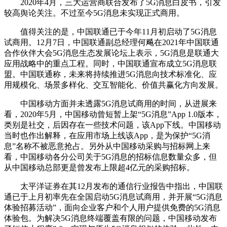
2020年4月，三大运营商联合发布了5G消息白皮书，引发
较高舆论关注。不过至今5G消息未实现正式商用。
值得关注的是，中国联通已于今年11月初启动了5G消息
试商用。12月7日，中国联通副总经理何飚在2021年中国联通
合作伙伴大会5G消息生态发展论坛上表示，5G消息是联通大
应用战略中的重点工程。同时，中国联通宣布成立5G消息联
盟。中国联通称，未来将持续推进5G消息向技术标准化、应
用规模化、场景多样化、交互智能化、价值共赢化方向发展。
中国移动方面并未透露5G消息试商用的时间，从进展来
看，2020年5月，中国移动曾短暂上架“5G消息”App 1.0版本，
类别是社交，后因存在一些技术问题，该App下线。中国移动
当时也作出解释，在应用市场上线该App，是为保护“5G消
息”名称不被恶意抢占。另外从中国移动采购与招标网上来
看，中国移动各分公司关于5G消息的招标信息数量众多，但
从中国移动总部更是曾发布上限超4亿元的采购招标。
太平洋证券在其12月发布的通信行业报告中指出，中国联
通已于上月初率先在全国启动5G消息试商用，并开展“5G消息
体验招募活动”，面向企业客户和个人用户提供免费的5G消息
体验包。为解决5G消息终端覆盖有限的问题，中国移动发布