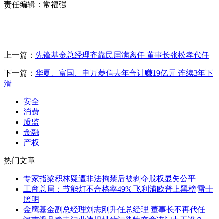
责任编辑：常福强
上一篇：
先锋基金总经理齐靠民届满离任 董事长张松孝代任
下一篇：
华夏、富国、申万菱信去年合计赚19亿元 连续3年下
滑
安全
消费
质监
金融
产权
热门文章
专家指梁积林疑遭非法拘禁后被剥夺股权显失公平
工商总局：节能灯不合格率49% 飞利浦欧普上黑榜|雷士
照明
金鹰基金副总经理刘志刚升任总经理 董事长不再代任