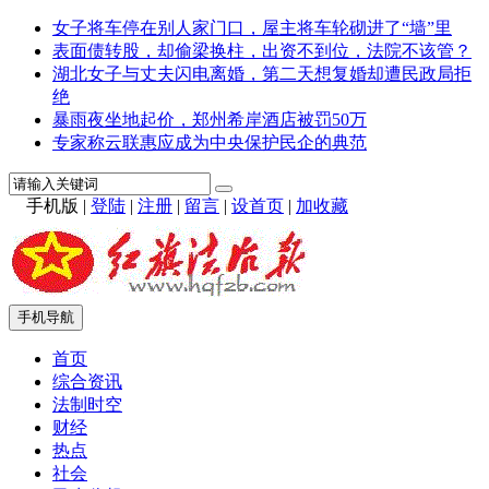
女子将车停在别人家门口，屋主将车轮砌进了“墙”里
表面债转股，却偷梁换柱，出资不到位，法院不该管？
湖北女子与丈夫闪电离婚，第二天想复婚却遭民政局拒
绝
暴雨夜坐地起价，郑州希岸酒店被罚50万
专家称云联惠应成为中央保护民企的典范
手机版
|
登陆
|
注册
|
留言
|
设首页
|
加收藏
手机导航
首页
综合资讯
法制时空
财经
热点
社会