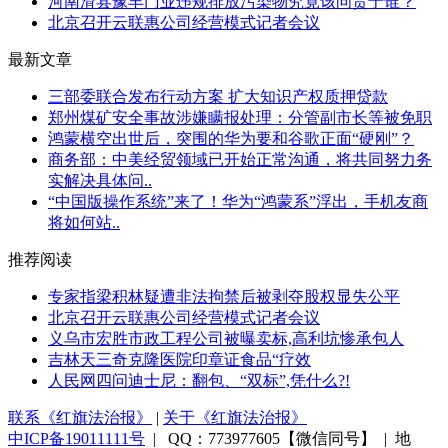
河南滑县豫丰门业违规排放污染物究竟该问责于谁？
北京召开云联惠公司经营模式记者会议
最新文章
三部委联合发布行动方案 扩大知识产权质押贷款
郑州煤矿安全事故涉嫌瞒报处理：分管副市长等被免职
鸿蒙横空出世后，突围的华为要和谷歌正面“硬刚”？
商务部：中美经贸领域已开始正常沟通，将共同努力务
实解决具体问..
“中国版操作系统”来了！华为“鸿蒙系”浮出，手机友商
将如何站..
推荐阅读
专家指梁积林疑遭非法拘禁后被剥夺股权显失公平
北京召开云联惠公司经营模式记者会议
义乌市宏胜市政工程公司被曝卖标,高利坑惨承包人
吉林天三奇克隆医院印章证食品“疗效
人民网四问迪士尼：翻包、“双标”,凭什么?!
联系《红旗法治报》
|
关于《红旗法治报》
中ICP备19011111号
| QQ：773977605【微信同号】 | 地