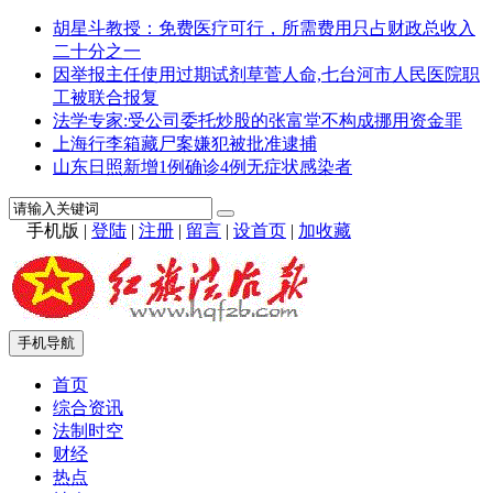
胡星斗教授：免费医疗可行，所需费用只占财政总收入
二十分之一
因举报主任使用过期试剂草菅人命,七台河市人民医院职
工被联合报复
法学专家:受公司委托炒股的张富堂不构成挪用资金罪
上海行李箱藏尸案嫌犯被批准逮捕
山东日照新增1例确诊4例无症状感染者
手机版
|
登陆
|
注册
|
留言
|
设首页
|
加收藏
手机导航
首页
综合资讯
法制时空
财经
热点