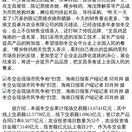
在文昌展馆，陈记黑猪赤烧、椰乡牧鸡、海汶降解茶等产品成
为市民抢购对象，摊位前均排起长队，等待采购。“昨天一天
卖了1万多的陈记黑猪赤烧和腊肠，今天的销售量会更多。”海
南文昌睿兴农业有限公司的陈元雄说，已经连续多年参加冬交
会，会上不仅销售业绩喜人，还打响了传统品牌。“文昌鸡是
海南的一道名菜，我们采用先进的深加工技术，延长产业链，
提高产品的附加值，希望借助冬交会平台走上全国人民的餐
桌。”椰乡牧鸡相关负责人表示，看到自己推出的盐焗鸡受到
市场良好的反馈，更加坚定了企业走品牌化道路的决心，展会
结束后，将进一步提升产品品质，把文昌美食送上全国人民的
餐桌。
冬交会现场市民争相“扫货。海南日报客户端记者 邱肖帅 摄
冬交会现场市民争相“扫货。海南日报客户端记者 邱肖帅 摄
据介绍，本届冬交会累计现场交易额13.6741亿元，其中
线上交易额12.5778亿元，线下交易额1.0963亿元；签订农产品
合同订单8.5077亿元；农业投资项目数量为52个，农业投资项
目金额7.5149亿元，投资额亿元以上项目2个。作为冬交会重