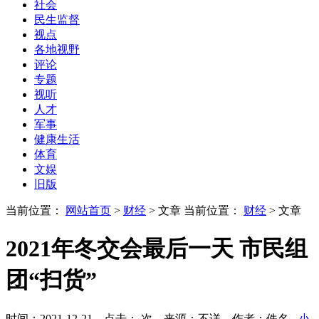
社会
民生监督
视点
各地视野
评论
专题
视听
人才
军事
健康生活
体育
文娱
旧版
当前位置：
网站首页
>
财经
> 文章
当前位置：
财经
> 文章
2021年冬交会最后一天 市民组
团“扫货”
时间：2021-12-21 点击：
次
来源：不详 作者：佚名
- 小