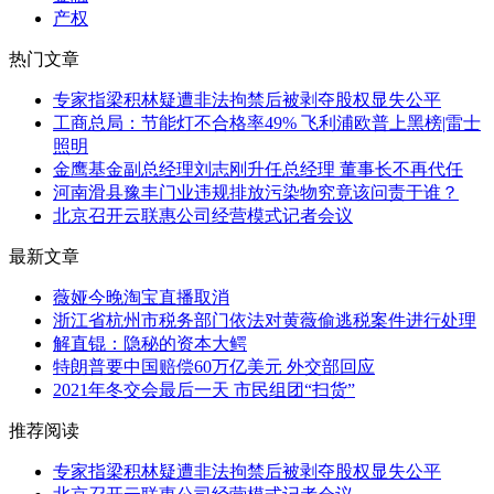
产权
热门文章
专家指梁积林疑遭非法拘禁后被剥夺股权显失公平
工商总局：节能灯不合格率49% 飞利浦欧普上黑榜|雷士
照明
金鹰基金副总经理刘志刚升任总经理 董事长不再代任
河南滑县豫丰门业违规排放污染物究竟该问责于谁？
北京召开云联惠公司经营模式记者会议
最新文章
薇娅今晚淘宝直播取消
浙江省杭州市税务部门依法对黄薇偷逃税案件进行处理
解直锟：隐秘的资本大鳄
特朗普要中国赔偿60万亿美元 外交部回应
2021年冬交会最后一天 市民组团“扫货”
推荐阅读
专家指梁积林疑遭非法拘禁后被剥夺股权显失公平