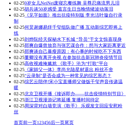
02-25
9岁女儿NeiNei废寝忘餐练舞 吴尊忍痛流男儿泪
02-25
胡兵谈50岁感受 直言生日当晚情绪波动落泪
02-25
《见字如面》推出抗疫特别版 李光洁叶璇自行录
制
02-25
何炅谢娜易烊千玺组队做广播 互动新综艺即将上
线
02-25
刘烨阮经天探秘水下长城 “导员”于文文惊喜现身
02-25
郑爽自爆曾放弃与张艺谋合作：想与大家距离更近
02-25
郑爽谈自己暴瘦原因：有心事的时候吃不下东西
02-25
董卿没有离开央视 在参加抗击新冠肺炎疫情节目
02-25
高收视难掩尴尬 《歌手》沦为“打歌”平台
02-25
《家師父一体》李尚允陆星材退出 粉丝不舍
02-25
“云录制”是否会成为一种常见的综艺形态？
02-25
综艺云陪伴!宋小宝直播师父做饭千玺声音传递温
暖
02-25
北京卫视开播《接诉即办——抗击疫情特别节目》
02-25
浙江卫视漫游记将延播 复播时间待定
02-25
周深背对白墙竞演《歌手》 乐观发文回应安慰粉
丝
首页
前一页
1
2
3
4
5
6
后一页
尾页