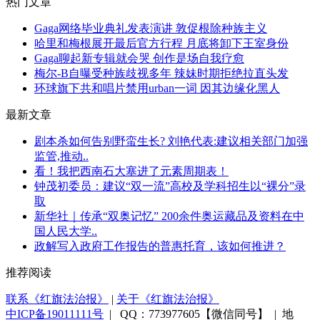
热门文章
Gaga网络毕业典礼发表演讲 敦促根除种族主义
哈里和梅根展开最后官方行程 月底将卸下王室身份
Gaga聊起新专辑就会哭 创作是场自我疗愈
梅尔-B自曝受种族歧视多年 辣妹时期拒绝拉直头发
环球旗下共和唱片禁用urban一词 因其边缘化黑人
最新文章
剧本杀如何告别野蛮生长? 刘艳代表:建议相关部门加强
监管,推动..
看！我把西南石大塞进了元素周期表！
钟茂初委员：建议“双一流”高校及学科招生以“裸分”录
取
新华社｜传承“双奥记忆” 200余件奥运藏品及资料在中
国人民大学..
政解写入政府工作报告的普惠托育，该如何推进？
推荐阅读
联系《红旗法治报》
|
关于《红旗法治报》
中ICP备19011111号
| QQ：773977605【微信同号】 | 地