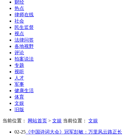
财经
热点
律师在线
社会
民生监督
视点
法律问答
各地视野
评论
拍案说法
专题
视听
人才
军事
健康生活
体育
文娱
旧版
当前位置：
网站首页
>
文娱
当前位置：
文娱
02-25
《中国诗词大会》冠军彭敏：万里风云路正长