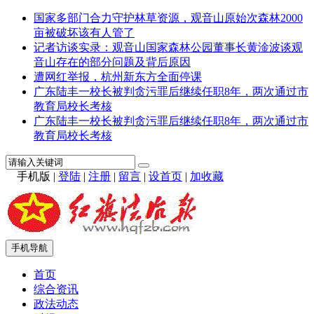
国家多部门合力守护林草资源，观音山原始次森林2000
亩被破坏该有人管了
记者访谈实录：观音山国家森林公园董事长黄淦波谈观
音山存在的部分问题及背后原因
遭网红举报，杭州新东方全面停课
广东陆丰一校长被判贪污罪后继续任职8年，两次通过市
教育局校长考核
广东陆丰一校长被判贪污罪后继续任职8年，两次通过市
教育局校长考核
手机版
|
登陆
|
注册
|
留言
|
设首页
|
加收藏
手机导航
首页
综合资讯
政法动态